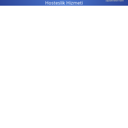
Hosteslik Hizmeti
Çocuk Etkinlikleri
Ekipman Kiralama Hizmetleri
Animasyon Hizmeti
Tüm Hizmetler
Bizden Haberler