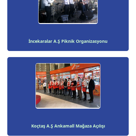
İncekaralar A.Ş Piknik Organizasyonu
Koçtaş A.Ş Ankamall Mağaza Açılışı