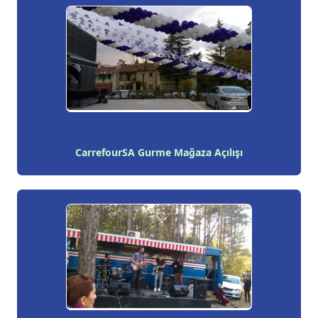
CarrefourSA Gurme Mağaza Açılışı