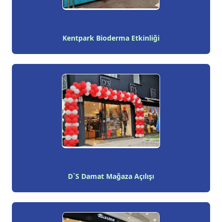
Kentpark Bioderma Etkinliği
D`S Damat Mağaza Açılışı