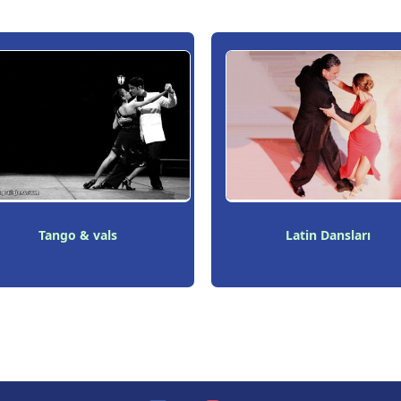
Tango & vals
Latin Dansları