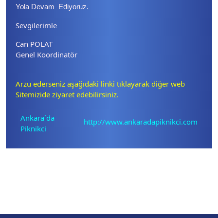
Yola Devam Ediyoruz.
Sevgilerimle
Can POLAT
Genel Koordinatör
Arzu ederseniz aşağıdaki linki tıklayarak diğer web
Sitemizide ziyaret edebilirsiniz.
Ankara`da
http://www.ankaradapiknikci.com
Piknikci