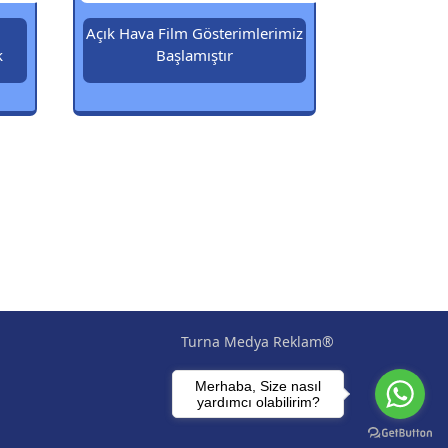
Açık Hava Film Gösterimlerimiz
k
Başlamıştır
Turna Medya Reklam®
Merhaba, Size nasıl
yardımcı olabilirim?