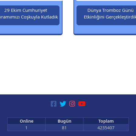
29 Ekim Cumhuriyet
Dünya Tromboz Günü
yramımızı Coşkuyla Kutladık
Etkinliğini Gerçekleştirdi
Online
Bugün
Toplam
1
81
4235407