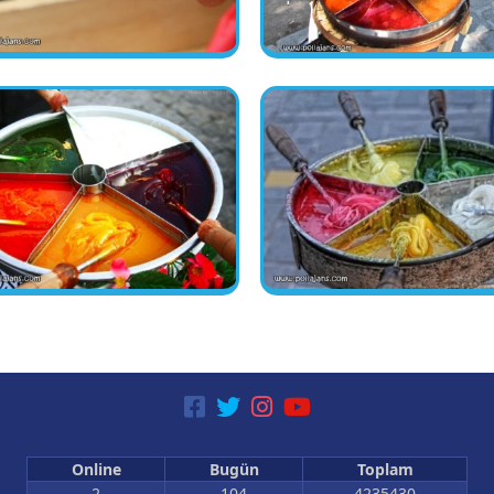
Online
Bugün
Toplam
2
104
4235430