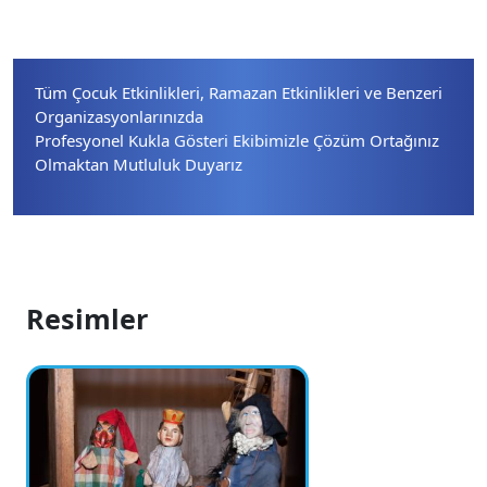
Tüm Çocuk Etkinlikleri, Ramazan Etkinlikleri ve Benzeri
Organizasyonlarınızda
Profesyonel Kukla Gösteri Ekibimizle Çözüm Ortağınız
Olmaktan Mutluluk Duyarız
Resimler