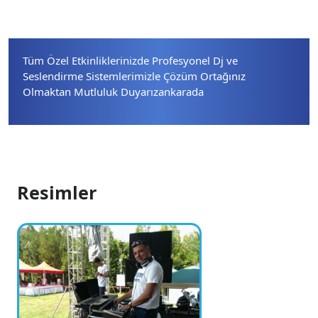
Tüm Özel Etkinliklerinizde Profesyonel Dj ve
Seslendirme Sistemlerimizle Çözüm Ortağınız
Olmaktan Mutluluk Duyarızankarada
Resimler