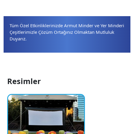
Tüm Özel Etkinliklerinizde Armut Minder ve Yer Minderi
Çeşitlerimizle Çözüm Ortağınız Olmaktan Mutluluk
Duyarız.
Resimler