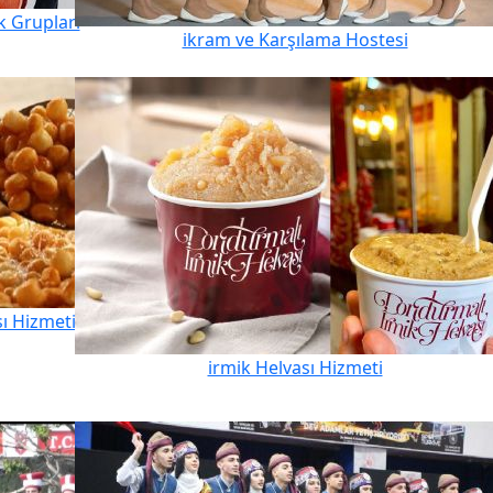
k Grupları
ikram ve Karşılama Hostesi
sı Hizmeti
irmik Helvası Hizmeti